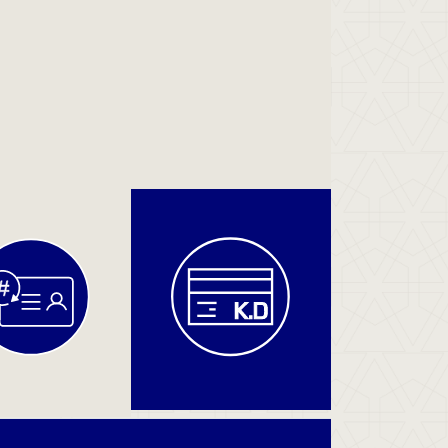
دفع
المخالفات
والغرامات
دفع