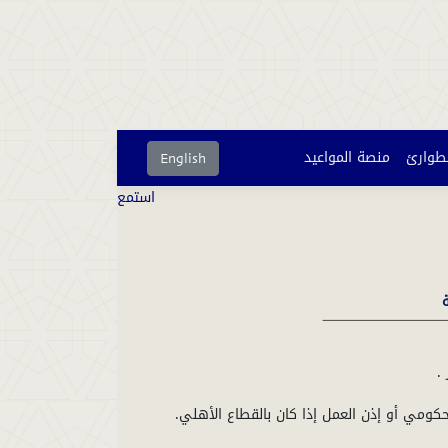
لطوارئ
منصة المواعيد
English
استمع
ة