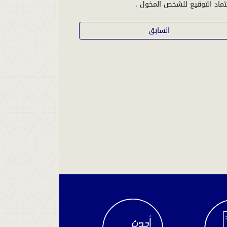
السابق
الاستعلام
عن
سير
القضية