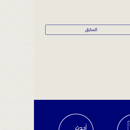
السابق
الاستعلام
عن
سير
القضية