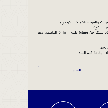
صلية للكفيل للخدم ) مادة 20 ( والتصديق عليها من سفارة بلده – وزارة الخارجية. )غير
السابق
الاستعلام
عن
سير
القضية