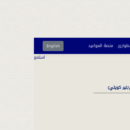
لطوارئ
منصة المواعيد
English
استمع
غير كويتي(