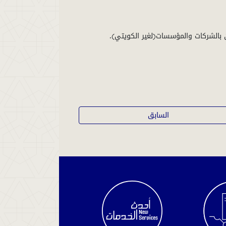
السابق
الاستعلام
عن
سير
القضية