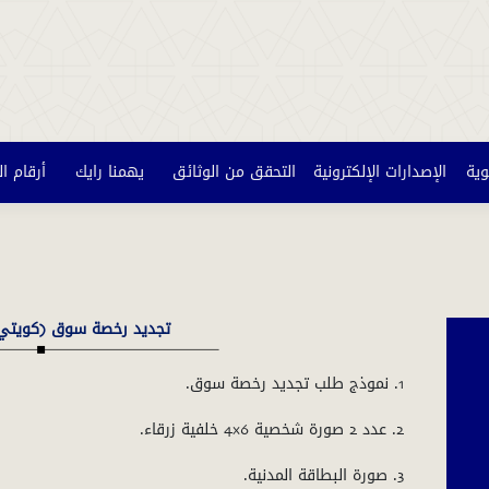
وية
الإصدارات الإلكترونية
التحقق من الوثائق
يهمنا رايك
أرقام ا
تجديد رخصة سوق )كويتي/