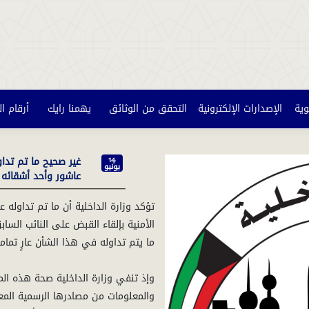
وية
الإصدارات الإلكترونية
التحقق من الوثائق
يهمنا رايك
أرقام ا
غير صحيح ما تم تداو
14
يونيو
عاشور وأحد أشقائه
تؤكد وزارة الداخلية أن ما تم تداوله
الأمنية بإلقاء القبض على النائب الس
وإذ تنفي وزارة الداخلية صحة هذه الم
والمعلومات من مصادرها الرسمية المعتم