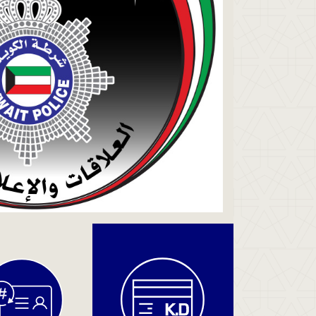
دفع
المخالفات
والغرامات