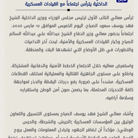
الداخلية يترأس اجتماعاً مع القيادات العسكرية
ترأس معالي النائب الأول لرئيس مجلس الوزراء ووزير الداخلية الشيخ
فهد يوسف سعود الصباح، اليوم الخميس الموافق 19 مارس 2026،
اجتماعاً بحضور معالي وزير الدفاع الشيخ عبدالله علي عبدالله السالم
الصباح وكبار القيادات العسكرية والأمنية، لبحث آخر التداعيات
واستعرض معاليه خلال الاجتماع الخطط الأمنية والدفاعية المشتركة،
واطلع على مستوى الجاهزية القتالية والعملياتية لمختلف القطاعات
العسكرية، مشدداً على ضرورة رفع درجات اليقظة والحذر لمواجهة
كافة التحديات المحتملة، بما يضمن صون أمن الوطن واستقراره
وأشاد معالي الشيخ فهد يوسف الصباح بمستوى التنسيق والتعاون
الوثيق بين المؤسسات العسكرية (الجيش، والشرطة، والحرس
الوطني)، مؤكداً أن تضافر الجهود وتبادل المعلومات والعمل بروح
الفريق الواحد هو الركيزة الأساسية لردع أي محاولات تستهدف زعزعة