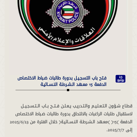
فـتح باب التسجـيـل بدورة طالبات ضـباط الاختصـاص
23
يونيو
الدفعة 15 معـهد الـشـرطـة النـســائيـة
قطـاع شـؤون الـتـعـلـيـم والـتـدريـب يـعـلـن فــتــح بــاب الــتـسـجـيــل
لاستقبال طلبات الراغبات بالالتحاق بدورة طالبات ضـباط الاختصـاص
الدفعة (15) (معـهد الـشـرطـة النـســائيـة) خلال الفترة من 2025/6/23