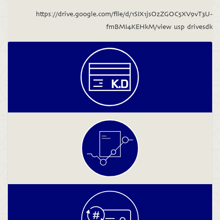
https://drive.google.com/file/d/1SIX1jsOzZGOC5XV9vT3U-
fmBMI4KEHkM/view usp drivesdk